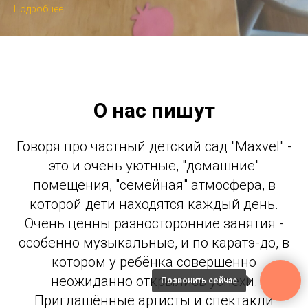
Подробнее
О нас пишут
Говоря про частный детский сад "Maxvel" -
это и очень уютные, "домашние"
помещения, "семейная" атмосфера, в
которой дети находятся каждый день.
Очень ценны разносторонние занятия -
особенно музыкальные, и по каратэ-до, в
котором у ребёнка совершенно
неожиданно открылись успехи.
Позвонить сейчас
Приглашённые артисты и спектакли