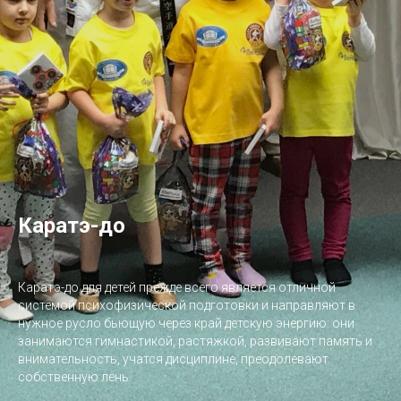
Каратэ-до
Каратэ-до для детей прежде всего является отличной
системой психофизической подготовки и направляют в
нужное русло бьющую через край детскую энергию: они
занимаются гимнастикой, растяжкой, развивают память и
внимательность, учатся дисциплине, преодолевают
собственную лень.