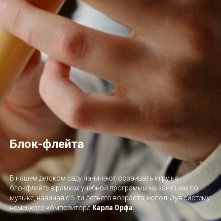
Блок-флейта
В нашем детском саду начинают осваивать игру на
блокфлейте в рамках учебной программы на занятиях по
музыке, начиная с 5-ти летнего возраста, используя систему
немецкого композитора
Карла Орфа.