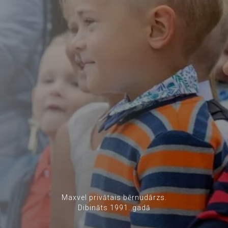
Maxvel privātais bērnudārzs.
Dibināts 1991. gadā